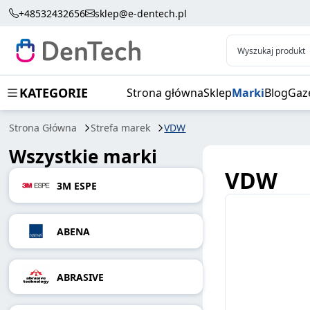
+48532432656
sklep@e-dentech.pl
Wyszukaj produkt
KATEGORIE
Strona główna
Sklep
Marki
Blog
Gaz
Strona Główna
Strefa marek
VDW
Wszystkie marki
VDW
3M ESPE
ABENA
ABRASIVE