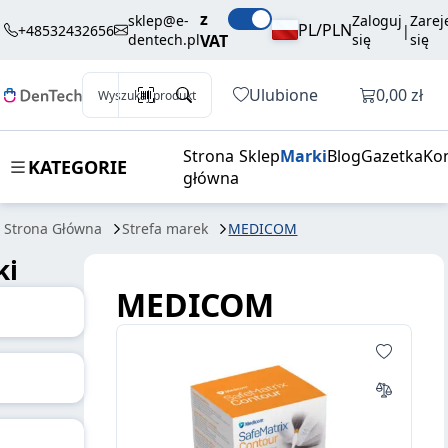
z
sklep@e-
Zaloguj
Zarej
PL/PLN
+48532432656
|
dentech.pl
VAT
się
się
Otwórz k
Ulubione
0,00 zł
Wyszukaj produkt
Strona
Sklep
Marki
Blog
Gazetka
Ko
KATEGORIE
główna
Strona Główna
Strefa marek
MEDICOM
ki
MEDICOM