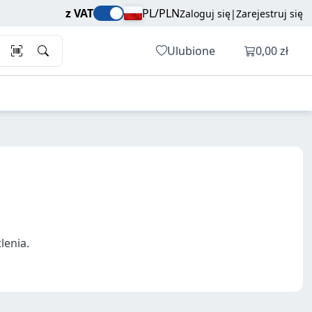
z VAT
PL/PLN
Zaloguj się
|
Zarejestruj się
Otwórz ko
Ulubione
0,00 zł
lenia.