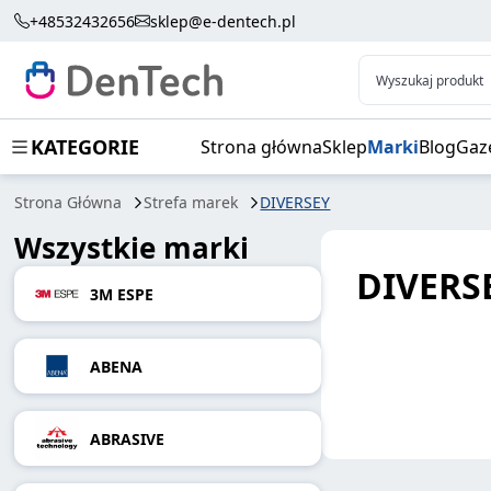
+48532432656
sklep@e-dentech.pl
Wyszukaj produkt
KATEGORIE
Strona główna
Sklep
Marki
Blog
Gaz
Strona Główna
Strefa marek
DIVERSEY
Wszystkie marki
DIVERS
3M ESPE
ABENA
ABRASIVE